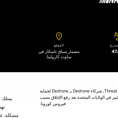

مدرج
الموقع
47
مضمار سباق ناسكار في
ساوث كارولينا
استعانت Threat Management Group (TMG)، شركاء Dedrone بـ Dedrone لحماية
ر في الولايات المتحدة بعد رفع الإغلاق بسبب
يمتلك م
فيروس كورونا.
تهد
مشكلة. عند