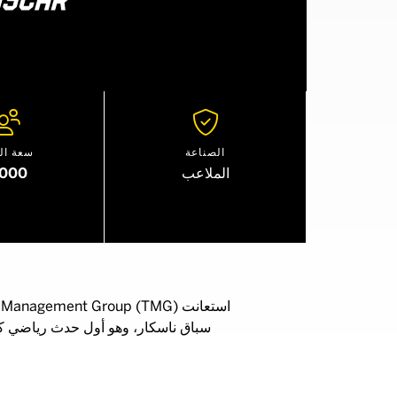


الصناعة
سعة ال
الملاعب
,000
سباق ناسكار، وهو أول حدث رياضي كبي