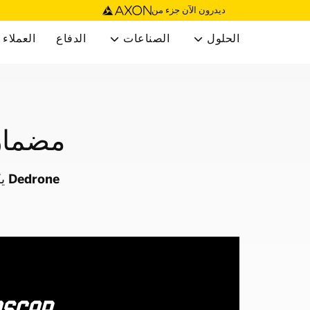
ديدرون الآن جزء من
الحلول
الصناعات
الدفاع
العملاء


مضمار 
Dedrone يكتشف ويتتبع ويتعرف على الطائرات بدون طيار وطياريها في سباق ناسكار