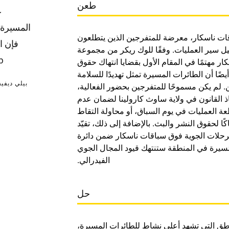
طعن
ع
المسيرة. 
قات ناسكار، معرضة للمتفرجين الذين يتطلعون
ل سير العمليات. وفقًا للوك ريكر من مجموعة
up
ار مهتمًا في المقام الأول بقضايا انتهاك حقوق
ضًا أن الطائرات المسيرة تمثل تهديدًا للسلامة
بيلي ديفي
 لم يكن مسموحًا للمتفرجين بحضور الفعالية،
قبل سلطات إنفاذ القانون في ولاية ساوث كارولينا لضمان عدم
ة العمليات في يوم السباق، أو محاولة التقاط
ا لحقوق النشر والبث. بالإضافة إلى ذلك، تقيّد
 الفيدرالية (FAA) جميع الرحلات الجوية فوق سباقات ناسكار ضمن دائرة
ُسيرة في المنطقة ستنتهك قيود المجال الجوي
الفيدرالي.
حل
Dedron لتحديد المناطق التي تشهد أعلى نشاط للطائرات المسيرة،