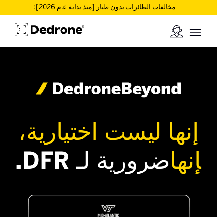
مخالفات الطائرات بدون طيار [منذ بداية عام 2026]:
إنها ليست اختيارية،
‍إنها
ضرورية لـ DFR.