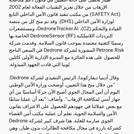
الإرهاب من خلال تعزيز التقنيات الفعالة لعام 2002
(SAFETY Act) من مكتب تنفيذ قانون الأمن الداخلي التابع
لوزارة الأمن الداخلي (DHS). وقد تم منح كل من منصة
القيادة والتحكم (C2)، DedroneTracker.AI، ومستشعرات
الترددات اللاسلكية DedroneSensor (RF) الخاصة بها
رسميًا كتقنية معتمدة بموجب قانون السلامة. وقدمت شركة
Petrone Risk المشورة لشركة Dedrone في السعي الناجح
للحصول على هذه الجائزة مع المديرة الإدارية الأولى كاثلين
لوبيا التي قادت الجهود المبذولة.
وقال أديتيا ديفاركوندا، الرئيس التنفيذي لشركة Dedrone:
"من خلال منح هذا التعيين، أوضحت وزارة الأمن الوطني
اليوم أن أمن المجال الجوي أصبح الآن جزءًا أساسيًا من أي
جهاز أمني لمكافحة الإرهاب". وأضاف: "بعد أن عملنا سابقًا
مع بعض عملائنا في جهودهم للحصول على الاعتراف بقانون
الأمن والسلامة الجوية، نعلم أن عملية مكتب أمن الفضاء
الجوي صارمة للغاية. هذا شرف كبير لشركة Dedrone
كشركة بارزة في مجال مكافحة الطائرات بدون طيار، وهي