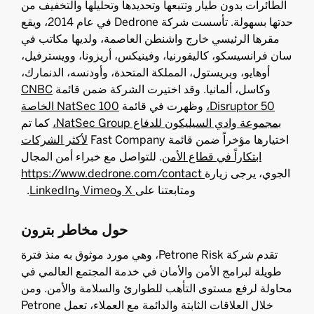
الطائرات بدون طيار وتتبعها وتحديدها وتحليلها والتخفيف من
حدتها بسهولة. تأسست شركة Dedrone في عام 2014، ويقع
مقرها الرئيسي خارج واشنطن العاصمة، ولديها مكاتب في
سان فرانسيسكو، كاليفورنيا، وفينيكس، أريزونا، وويسترفيل،
أوهايو، وبريستول، المملكة المتحدة، وأودنسه، الدنمارك،
وكاسل، ألمانيا. وقد اختيرت الشركة ضمن قائمة
CNBC
Disruptor 50،
وظهرت في قائمة
NatSec 100 الخاصة
بمجموعة وادي السيليكون للدفاع NatSec Group،
كما تم
اختيارها مؤخراً ضمن قائمة Fast Company
لأكثر الشركات
ابتكاراً في قطاع الأمن
. للتواصل مع خبراء أمن المجال
الجوي، يرجى زيارة
https://www.dedrone.com/contact
ومتابعتنا على
X
وVimeo
وLinkedIn
.
حول مخاطر بترون
تقدم شركة Petrone Risk، وهي مورد موثوق به منذ فترة
طويلة لبرامج الأمن والأمان في خدمة المجتمع العالمي في
محاولة لرفع مستوى التأهب للطوارئ والسلامة والأمن. ومن
خلال العلاقات الثابتة والدائمة مع العملاء، تعمل Petrone