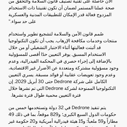
الآن حاصلة على تقنية تصنيف قانون السلامة والتحقق من
صحة عملنا المستمر لضمان أن تكون تقنيتنا ذات الاستخدام
المزدوج فعالة قدر الإمكان للتطبيقات المدنية والعسكرية
على حد سواء."
صُمم قانون الأمن والسلامة لتشجيع تطوير واستخدام
منتجات وخدمات مكافحة الإرهاب. يجب أن تكون التكنولوجيا
قد أثبتت فعاليتها أثناء الاختبار التشغيلي أو من خلال
الاستخدام المسبق. يوفر التعيين حدًا أقصى للمسؤولية
بالإضافة إلى إجراء حصري في المحكمة الفيدرالية، وعدم
وجود مسؤولية مشتركة ومتعددة عن الأضرار غير الاقتصادية،
وعدم وجود تعويضات عقابية أو فوائد مسبقة. يسري التعيين
الكامل على شركة Dedrone حتى 30 أبريل 2029. إن
التكنولوجيا الممنوحة لشركة Dedrone التي تم نشرها خلال
فترة التعيين محمية طوال فترة نشرها.
يتم تنفيذ Dedrone في 32 دولة وتستخدمها خمس من
حكومات الدول السبع الكبرى؛ و829 موقعاً، بما في ذلك 49
مطاراً و59 ملعباً؛ و15 هيئة فيدرالية أمريكية و20 حكومة غير