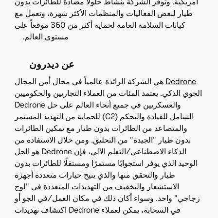
أمريكية. وتوفر الشركة بنشاط حلولاً مضادة للطائرات بدون
طيار لبعض الفعاليات والمنظمات الأكثر شهرة، وتعمل مع
كيانات السلامة العامة لحماية أكثر من 360 موقعاً على
مستوى العالم.
عن ديدرون
Dedrone
هي الشركة الرائدة عالمياً في مجال أمن المجال
الجوي الذكي. يعتمد المئات من العملاء التجاريين والحكوميين
والعسكريين في جميع أنحاء العالم على حل Dedrone
الشامل للقيادة والتحكم (C2) للحماية من التهديد المستمر
والمتصاعد من الطائرات بدون طيار مع تمكين الطائرات
بدون طيار "الجيدة" من التحليق. ومن خلال الاستفادة من
الذكاء الاصطناعي/التعلم الآلي، فإن Dedrone هو الحل
الوحيد الذي يوفر استجوابًا مستمرًا ومستقلًا للطائرات بدون
طيار والتحقق منها والذي يتيح خيارات متعددة أجهزة
الاستشعار والتخفيف من التهديدات المتعددة في "لوح
زجاجي" واحد. وسواء أكان ذلك في مكان العمل/في الجو أو
في السحابة، يمكن لعملاء Dedrone اكتشاف تهديدات