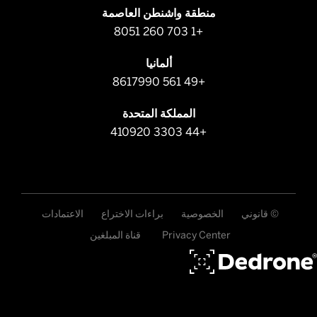
منطقة واشنطن العاصمة
+1 703 260 8051
ألمانيا
+49 561 8617990
المملكة المتحدة
+44 3303 410920
© قانوني
الخصوصية
براءات الاختراع
الاعتمادات
Privacy Center
قناة المبلغين