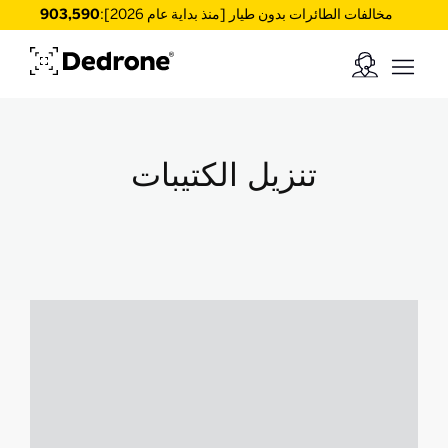
مخالفات الطائرات بدون طيار [منذ بداية عام 2026]:
903,590
تنزيل الكتيبات