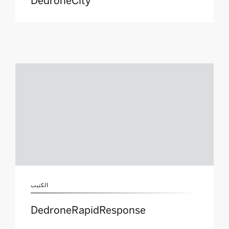
DedroneCity
الكتيب
DedroneRapidResponse