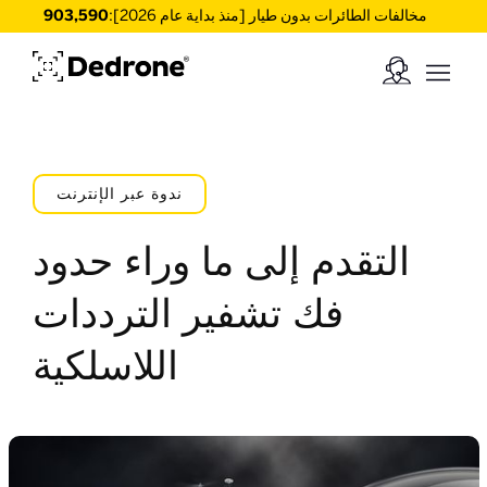
مخالفات الطائرات بدون طيار [منذ بداية عام 2026]:
903,590
ندوة عبر الإنترنت
التقدم إلى ما وراء حدود
فك تشفير الترددات
اللاسلكية