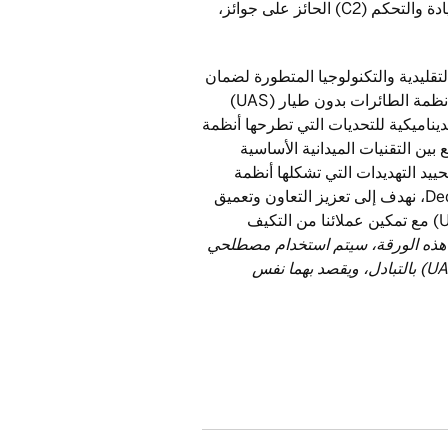
على حلول C-UAS من Dedrone، بما في ذلك برنامج القيادة والتحكم (C2) الحائز على جوائز،
تقليدية والتكنولوجيا المتطورة لضمان
تجهيز عملائنا للعمل بفعالية في عالم تتواجد فيه تهديدات أنظمة الطائرات بدون طيار (UAS)
ديناميكية للتحديات التي تطرحها أنظمة
مكن الجمع بين التقنيات الميدانية الأساسية
ي لتحييد التهديدات التي تشكلها أنظمة
الطائرات بدون طيار (UAS) الخبيثة. في Thales و Dedrone، نهدف إلى تعزيز التعاون وتعميق
فهمنا لنقاط الضعف في أنظمة الطائرات بدون طيار (UAS) مع تمكين عملائنا من التكيف
هذه الورقة، سيتم استخدام مصطلحي
"الطائرات بدون طيار" و"أنظمة الطائرات بدون طيار" (UAS) بالتبادل، ويقصد بهما نفس