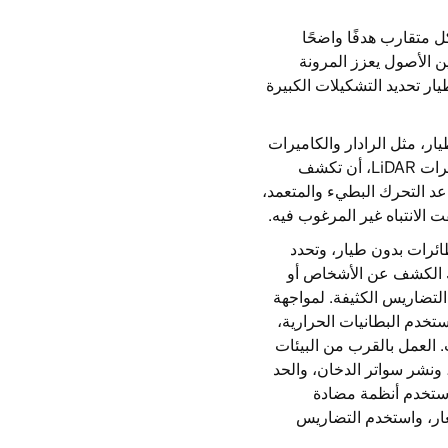
ل متقارب هدفًا واضحًا
ين الأصول يعزز المرونة
ر تحديد التشكيلات الكبيرة
ر، مثل الرادار والكاميرات
الكهروضوئية والأشعة تحت الحمراء (EO/IR) وكاميرات LiDAR، أن تكشف
د التحرك البطيء والمتعمد،
الانتباه غير المرغوب فيه.
طائرات بدون طيار، وتحدد
لك الكشف عن الأشخاص أو
التضاريس الكثيفة. لمواجهة
تخدم البطانيات الحرارية،
. العمل بالقرب من البيئات
 ونشر سواتر الدخان، والحد
 استخدم أنظمة مضادة
ار، واستخدم التضاريس