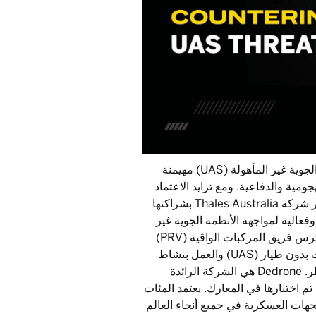
في ساحة المعركة سريعة التطور اليوم، أصبحت الأنظمة الجوية غير المأهولة (UAS) مهيمنة
ومية والدفاعية. ومع تزايد الاعتماد
على هذه المنصات، تزداد أيضًا تعقيد وأهمية مواجهتها. تفخر شركة Thales Australia بشراكتها
رونة وفعالية لمواجهة الأنظمة الجوية غير
المأهولة (C-UAS) في السوق. في Thales Australia، يكرس فريق المركبات الواقية (PRV)
جهوده لتحديد وفهم التهديدات التي تشكلها أنظمة الطائرات بدون طيار (UAS) والعمل بنشاط
على تطوير وتقديم حلول مبتكرة للتخفيف من هذه المخاطر. Dedrone هي الشركة الرائدة
وجة الاستخدام تم اختبارها في المعارك. يعتمد المئات
لجهات العسكرية في جميع أنحاء العالم