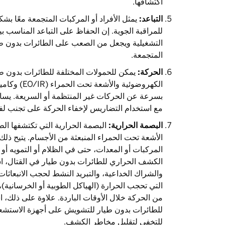
اكتشافها.
التباعد:
يمثل الأفراد أو المركبات المتجمعة معًا بشك
للمراقبة الجوية. إن الحفاظ على التباعد المناسب ب
التشغيلية ويجعل من الصعب على الطائرات بدون طيا
المتجمعة.
الحركة:
يمكن للحمولات المختلفة للطائرات بدون طيا
بسرعة عن الحركات غير المنتظمة أو السريعة. يساع
مع استخدام التضاريس لإخفاء الحركة على تجنب لفت 
البصمة الحرارية:
البصمة الحرارية التي تكتشفها ال
الأشعة تحت الحمراء المنبعثة من الأجسام. يتيح ذ
المركبات أو المعدات، حتى في الظلام أو التمويه أو 
الكشف الحراري للطائرات بدون طيار في القتال، اس
والشراك الخداعية، والتبريد النشط لحجب الانبعاثات
التي تحجب الحرارة (الهياكل الطوبية أو الخرسانية)،
من الحركة خلال الأوقات الباردة. علاوة على ذلك،
للطائرات بدون طيار للتشويش على أجهزة الاستشع
للتخفي لتقليل مخاطر الكشف.