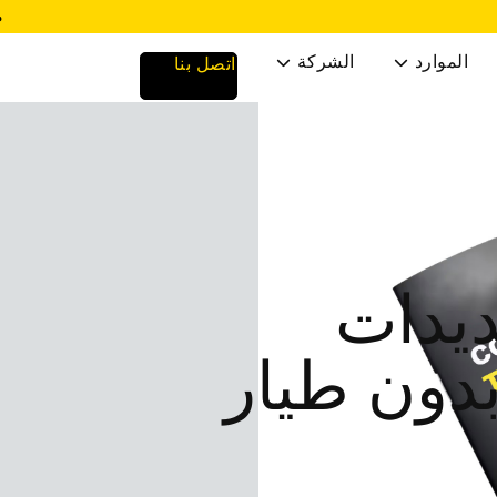
م
الموارد
الشركة
اتصل بنا


ديدات
بدون طيار