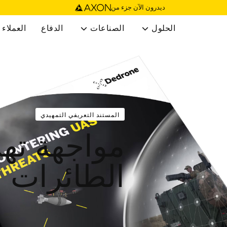
ديدرون الآن جزء من
الحلول
الصناعات
الدفاع
العملاء


المستند التعريفي التمهيدي
مواجهة ته
الطائرات 