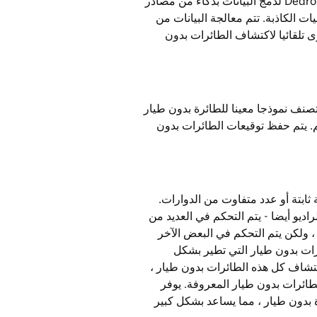
يعمل DedroneDNA مع برنامج Dedrone DedroneTracker.AI لدمج البيانات بذكاء من مصادر
يات الكاذبة. تتم معالجة البيانات من
 الأخرى تلقائيا لاكتشاف الطائرات بدون
صنف نموذجا معينا للطائرة بدون طيار
م. يتم حفظ توقيعات الطائرات بدون
ثابتة أو عدد متفاوت من الدوارات.
ديو أيضا - يتم التحكم في العديد من
، ولكن يتم التحكم في البعض الآخر
لطائرات بدون طيار التي تطير بشكل
كتشاف كل هذه الطائرات بدون طيار ،
ائرات بدون طيار المعروفة. يوفر
طائرة بدون طيار ، مما يساعد بشكل كبير