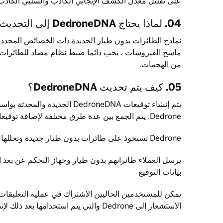
على تقليل معدل الكشف الإيجابي الكاذب والسلبي الكاذب
04. لماذا يحتاج DedroneDNA إلى التحديث بشكل متكرر؟
نماذج الطائرات بدون طيار الجديدة ذات الخصائص المحددة
ماسح الفيروسات ، يجب دائما ضبط نظام مضاد للطائرات ب
من الهجمات.
05. كيف يتم تحديث DedroneDNA؟
يتم إنشاء توقيعات DedroneDNA الجدي
Dedrone. يتم الجمع بين عدة طرق مختلفة لإضافة توقيعات جديدة في أسرع وقت ممكن:
Dedrone تستحوذ على طائرات بدون طيار جديدة وتحللها في مختبراتها
بيانات التوقيع
يمكن للمستخدمين الحاليين الاشتراك في عملية التعليقا
الاستشعار إلى Dedrone والتي يتم استخدامها بعد ذلك لإنشاء توقيعات جديدة