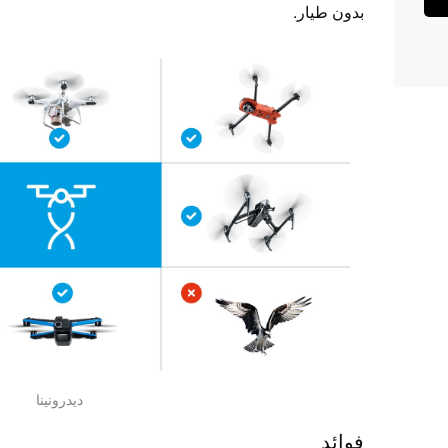
بدون طيار.
ديدرونينا
فوائد