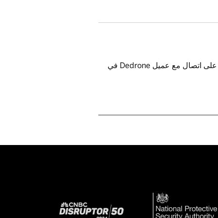
لمزيد من المعلومات. يسعدنا أيضا أن نضعك على اتصال مع عميل Dedrone في