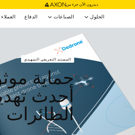
ديدرون الآن جزء من
الحلول
الصناعات
الدفاع
العملاء


المستند التعريفي التمهيدي
حماية موث
أحدث تهدي
الطائرات 