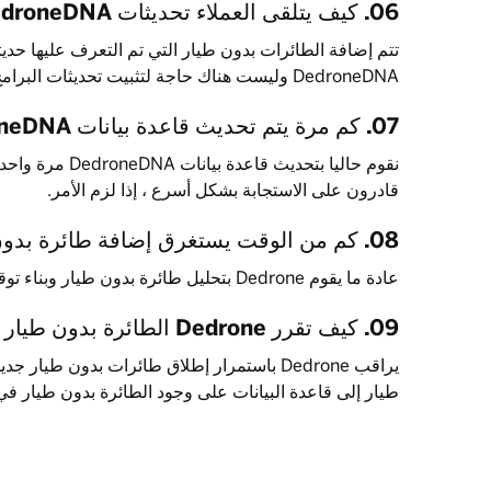
06. كيف يتلقى العملاء تحديثات DedroneDNA؟
تتم إضافة الطائرات بدون طيار التي تم التعرف عليها حديثا 
DedroneDNA وليست هناك حاجة لتثبيت تحديثات البرامج يدويا.
07. كم مرة يتم تحديث قاعدة بيانات DedroneDNA؟
نقوم حاليا بتحديث قا
قادرون على الاستجابة بشكل أسرع ، إذا لزم الأمر.
08. كم من الوقت يستغرق إضافة طائرة بدون طيار؟
عادة ما يقوم Dedrone بتحليل طائرة بدون طيار وبناء توقيع جديد في أقل من أسبوعين.
09. كيف تقرر Dedrone الطائرة بدون طيار التي يجب إضافتها بعد ذلك؟
يراقب Dedrone باستمرار إطلاق طائرات بدون طيا
طيار إلى قاعدة البيانات على وجود الطائرة بدون طيار ف