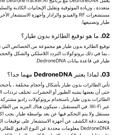
متعددة ، وزيادة الموثوقية وتقليل الإيجابيات الكاذبة والسلب
مستشعرات RF والفيديو والرادار وأجهزة الاستشعار
طيار وتصنيفها.
02. ما هو توقيع الطائرة بدون طيار؟
توقيع الطائرة بدون طيار هو مجموعة من الخصائص التي ت
، بما في ذلك بروتوكولات التردد اللاسلكي والشكل والحج
طيار في قاعدة بيانات DedroneDNA.
03. لماذا يعتبر DedroneDNA مهما جدا؟
تأتي الطائرات بدون طيار بأشكال وأحجام مختلفة ، بأجنحة 
حتى أن بعضها يشبه الطيور أو الحشرات. تختلف ترددات الرا
الطائرات بدون طيار باستخدام بروتوكولات راديو مشتركة 
عبر Wi-Fi. في المستقبل ، سيكون هناك المزيد من ا
مستقل ولا يتم التحكم فيها عن بعد بواسطة طيار. يجب ا
وتعتمد دقة الكشف عن أجهزة الاستشعار على توقيعات الط
DedroneDNA معلومات محددة عن النوع الدقيق لل