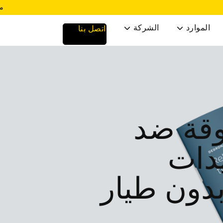
مخ
الموارد
الشركة
اتصل بنا


وقة ضد
دات
بدون طيار