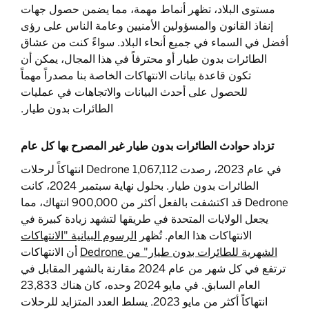
مستوى البلاد، تظهر أنماط مهمة، مما يضمن حصول جهات
إنفاذ القانون والمسؤولين الأمنيين وعامة الناس على رؤى
أفضل في السماء في جميع أنحاء البلاد. سواءً كنت من عشاق
الطائرات بدون طيار أو محترفاً في هذا المجال، يمكن أن
تكون قاعدة بيانات الانتهاكات الخاصة بنا مصدراً مهماً
للحصول على أحدث البيانات والاتجاهات في عمليات
الطائرات بدون طيار.
تزداد حوادث الطائرات بدون طيار غير المصرح بها كل عام
في عام 2023، رصدت Dedrone 1,067,112 انتهاكاً لرحلات
الطائرات بدون طيار. بحلول نهاية سبتمبر 2024، كانت
Dedrone قد اكتشفت بالفعل أكثر من 900,000 انتهاك، مما
يجعل الولايات المتحدة في طريقها لتشهد زيادة كبيرة في
الانتهاكات هذا العام. تُظهر
الرسوم البيانية "الانتهاكات
الشهرية للطائرات بدون طيار" من Dedrone
أن الانتهاكات
ترتفع في كل شهر من عام 2024 مقارنة بالشهر المقابل في
العام السابق. في مايو 2024 وحده، كان هناك 23,833
انتهاكاً أكثر من مايو 2023. يسلط العدد المتزايد للرحلات