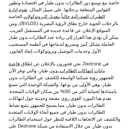
خاصة مع توسع دور الطائرات بدون طيار في اقتصادنا وتطور
القوانين المتعلقة برحلاتها. على سبيل المثال،
تقوم إدارة
الطيران الفيدرالية حالياً بتعديل البروتوكولات
الخاصة
بالرحلات الجوية خارج نطاق الرؤية البصرية (BVLOS)، ومن
المتوقع الإعلان عن قاعدة جديدة في المستقبل القريب.
يمكن أن يؤدي هذا القرار إلى زيادة عدد الطائرات بدون طيار
العاملة بشكل كبير وتسريع اندماجها في أنظمة المستجيب
الأول وخدمات التوصيل وبروتوكولات إنفاذ القانون.
في Dedrone، نحن فخورون بالإعلان عن إطلاق
قاعدة
بيانات انتهاكات الطائرات بدون
طيار، والتي توفر الآن
للجمهور رؤية شبكتنا الواسعة للكشف عن الطائرات بدون
طيار، وهي الأولى من نوعها، والشبكة الوحيدة التي تتمتع
بامتدادها لحماية أكثر من 50% من سكان الولايات المتحدة.
يقدم هذا المورد القوي رؤى مقنعة وحديثة حول انتهاكات
الطائرات بدون طيار، مما يسمح للجمهور بتتبع نشاط
الطائرات بدون طيار في جميع أنحاء الولايات المتحدة
والكشف عن الاتجاهات اللافتة للنظر حول استخدام الطائرات
بدون طيار. من خلال الاستفادة من شبكة Dedrone على