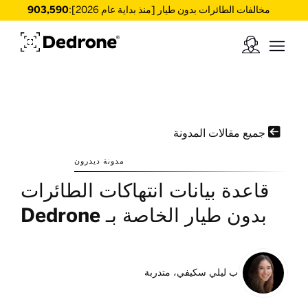
مخالفات الطائرات بدون طيار [منذ بداية عام 2026]:
903,590

جميع مقالات المدونة
مدونة ديدرون
قاعدة بيانات انتهاكات الطائرات
بدون طيار الخاصة بـ Dedrone
ب
ليلي سكيفي، متدربة