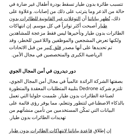
تتسبب طائرة بدون طيار تسقط بودرة أطفال غير ضارة في
حالة من الذعر وما يترتب على ذلك من إصابات. وعلاوة على
ذلك،
تُظهر بياناتنا
أن
التوغلات غير القانونية للطائرات بدون
طيار
أصبحت أكثر تواتراً في كل موسم. إن انتهاكات
الطائرات بدون طيار وتأخيرها ليس فقط مزعجة للمشاهدين
ولكنها تعرض المشجعين والموظفين واللاعبين للخطر، وقد
تم تحديدها على أنها مصدر
قلق كبير
من قبل الاتحادات
الرياضية الكبرى والمتخصصين في مجال الأمن.
دور ديدرون في أمن المجال الجوي
بصفتها الشركة الرائدة عالمياً في مجال أمن المجال الجوي،
تلتزم شركة Dedrone بتلبية المتطلبات المعقدة والمتطورة
لصناعة الطائرات بدون طيار. صُممت حلولنا التي تعمل
بالذكاء الاصطناعي لتتطور وتتعلم، مما يوفر رؤى قائمة على
البيانات التي تمكّن المستخدمين من تأمين منشآتهم من
تهديدات الطائرات بدون طيار.
إن إطلاق
قاعدة بياناتنا لانتهاكات الطائرات بدون طيار