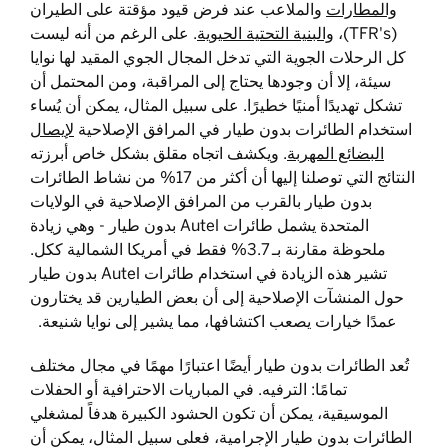
والمطارات
والملاعب عند فرض قيود مؤقتة على الطيران
(TFR's)،
والبنية التحتية الحيوية
. على الرغم من أنه ليست
كل الرحلات الجوية التي تدخل المجال الجوي المقيد لها نوايا
سيئة، إلا أن وجودها يحتاج إلى المراقبة، ومن المحتمل أن
تشكل تهديدًا أمنيًا خطيرًا. على سبيل المثال، يمكن أن يُساء
استخدام الطائرات بدون طيار في المرافق الإصلاحية
لإيصال
البضائع المهربة
. ويكشف اتجاه مقلق بشكل خاص أبرزته
النتائج التي توصلنا إليها أن أكثر من 17% من نشاط الطائرات
بدون طيار بالقرب من المرافق الإصلاحية في الولايات
المتحدة يشمل طائرات Autel بدون طيار - وهي زيادة
ملحوظة مقارنة بـ 3.7% فقط في أمريكا الشمالية ككل.
تشير هذه الزيادة في استخدام طائرات Autel بدون طيار
حول المنشآت الإصلاحية إلى أن بعض الطيارين قد يختارون
عمدًا خيارات يصعب اكتشافها، مما يشير إلى نوايا شنيعة.
تُعد الطائرات بدون طيار أيضًا اعتبارًا مهمًا في مجال مختلف
تمامًا: الترفيه. في المباريات الاحترافية أو الحفلات
الموسيقية، يمكن أن تكون الحشود الكبيرة هدفاً لمشغلي
الطائرات بدون طيار الإجرامية، فعلى سبيل المثال، يمكن أن