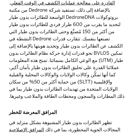
القادرة على معالجة عمليات الكشف في الوقت الفعلي
.
بالإضافة إلى ذلك، تستفيد شركة Dedrone من مكتبة
بروتوكولات DedroneDNA الواسعة للطائرات بدون طيار
لتحديد ما يقرب من 600 طراز فردي للطائرات بدون طيار
من أكثر من 150 مُصنِّع وحتى الطائرات بدون طيار التي
تصنعها بنفسك. تتقارب قدرات Dedrone النشطة في
الكشف عن الطائرات بدون طيار وتحديد هويتها بالإضافة إلى
تمكين BVLOS نحو قدرات إدارة حركة نظام الطائرات بدون
طيار (UTM) مع الوعي الكامل بسمائنا. تمنح هذه المعلومات
عملائنا القدرة على تحليق الطائرات بدون طيار بأمان أكبر،
كما أنها تمكّن وكالات الولايات والوكالات المحلية والقبلية
والإقليمية (SLTT) من حماية أكثر من 50% من سكان
الولايات المتحدة من تهديدات الطائرات بدون طيار بما في
ذلك المطارات والسجون ومحطات الطاقة والملاعب وغيرها.
المرافق المعرضة للخطر
تظهر الطائرات بدون طيار المشبوهة بشكل متزايد في
المجالات الجوية المحظورة، بما في ذلك
المرافق الإصلاحية