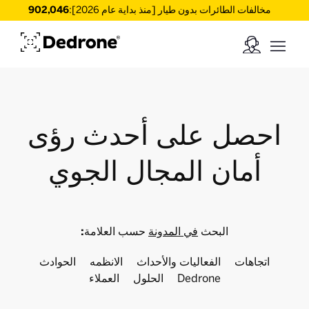
مخالفات الطائرات بدون طيار [منذ بداية عام 2026]:
902,046
احصل على أحدث رؤى
أمان المجال الجوي
البحث
حسب العلامة:
في المدونة
اتجاهات
الفعاليات والأحداث
الانظمه
الحوادث
Dedrone
الحلول
العملاء