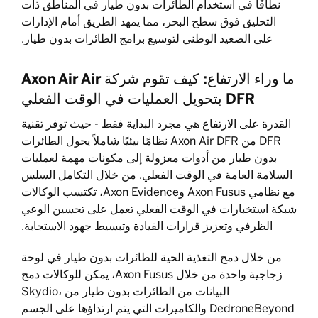
نطاقًا في استخدام الطائرات بدون طيار في المناطق ذات
التحليق فوق سطح البحر، مما يمهد الطريق أمام الإدارات
على الصعيد الوطني لتوسيع برامج الطائرات بدون طيار.
ما وراء الارتفاع: كيف تقوم شركة Axon Air Air
DFR بتحويل العمليات في الوقت الفعلي
القدرة على الارتفاع هي مجرد البداية فقط - حيث توفر تقنية
DFR من Axon Air DFR نظامًا بيئيًا شاملاً يحول الطائرات
بدون طيار من أدوات معزولة إلى مكونات مهمة لعمليات
السلامة العامة في الوقت الفعلي. من خلال التكامل السلس
مع نظامي
Axon Fusus
وAxon Evidence،
تكتسب الوكالات
شبكة استخبارات في الوقت الفعلي تعمل على تحسين الوعي
الظرفي وتعزيز قرارات القيادة وتبسيط جهود الاستجابة.
من خلال دمج التغذية الحية للطائرات بدون طيار في لوحة
زجاجية واحدة من خلال Axon Fusus، يمكن للوكالات دمج
البيانات من الطائرات بدون طيار من Skydio،
DedroneBeyond والكاميرات التي يتم ارتداؤها على الجسم