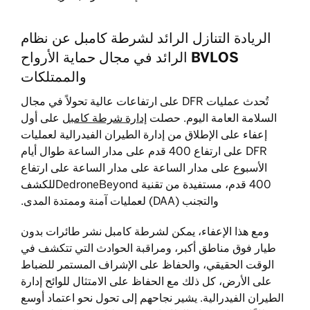
الريادة التنازل الرائد لشرطة كامبل عن نظام
BVLOS الرائد في مجال حماية الأرواح
والممتلكات
تُحدث عمليات DFR على ارتفاعات عالية تحولاً في مجال
السلامة العامة اليوم. حصلت
إدارة شرطة كامبل
على أول
إعفاء على الإطلاق من إدارة الطيران الفيدرالية لعمليات
DFR على ارتفاع 400 قدم على مدار الساعة طوال أيام
الأسبوع على مدار الساعة على مدار الساعة على ارتفاع
400 قدم، مستفيدة من تقنية DedroneBeyondللكشف
والتجنب (DAA) لعمليات آمنة وممتدة المدى.
ومع هذا الإعفاء، يمكن لشرطة كامبل نشر طائرات بدون
طيار فوق مناطق أكبر، ومراقبة الحوادث التي تتكشف في
الوقت الحقيقي، والحفاظ على الإشراف المستمر للضباط
على الأرض، كل ذلك مع الحفاظ على الامتثال للوائح إدارة
الطيران الفيدرالية. يشير نجاحهم إلى تحول نحو اعتماد أوسع