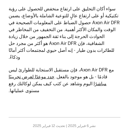
سواء أكان التحليق على ارتفاع منخفض للحصول على رؤية
تكتيكية أو على ارتفاع عالٍ للتوعية الشاملة بالأوضاع، يضمن
Axon Air DFR حصول الضباط على المعلومات الصحيحة في
الوقت والمكان الأكثر أهمية. من التخفيف من المخاطر في
الحوادث الحرجة إلى بناء ثقة الجمهور من خلال زيادة
الشفافية، فإن Axon Air DFR هو أكثر من مجرد حل
للطائرات بدون طيار - إنه أصل حيوي لمجتمعات أكثر أمانًا
وذكاءً.
مع Axon Air DFR، فإن مستقبل الاستجابة للطوارئ ليس
قادمًا - بل هو موجود بالفعل.
حدد موعدًا لعرض تجريبيًا
مباشرًا
اليوم وشاهد عن كثب كيف يمكن لوكالتك رفع
مستوى عملياتها.
نشر
6 فبراير 2025
| تحديث
12 فبراير 2025