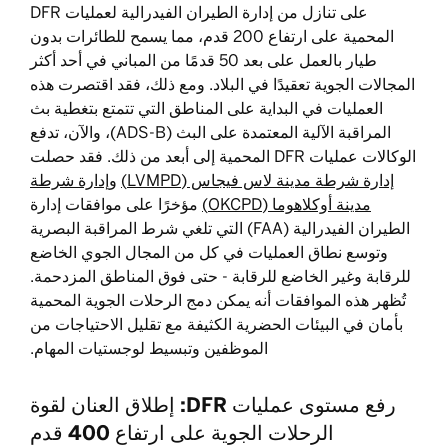
على تنازل من إدارة الطيران الفيدرالية لعمليات DFR
المحمية على ارتفاع 200 قدم، مما يسمح للطائرات بدون
طيار بالعمل على بعد 50 قدمًا من المباني في أحد أكثر
المجالات الجوية تعقيدًا في البلاد. ومع ذلك، فقد اقتصرت هذه
العمليات في البداية على المناطق التي تتمتع بتغطية بث
المراقبة الآلية المعتمدة على البث (ADS-B)، والآن، تدفع
الوكالات عمليات DFR المحمية إلى أبعد من ذلك. فقد حصلت
إدارة شرطة مدينة لاس فيجاس (LVMPD)
وإدارة شرطة
مدينة أوكلاهوما (OKCPD)
مؤخرًا على موافقات إدارة
الطيران الفيدرالية (FAA) التي تلغي شرط المراقبة البصرية
وتوسع نطاق العمليات في كل من المجال الجوي الخاضع
للرقابة وغير الخاضع للرقابة - حتى فوق المناطق المزدحمة.
تُظهر هذه الموافقات أنه يمكن دمج الرحلات الجوية المحمية
بأمان في البيئات الحضرية الكثيفة مع تقليل الاحتياجات من
الموظفين وتبسيط لوجستيات المهام.
رفع مستوى عمليات DFR: إطلاق العنان لقوة
الرحلات الجوية على ارتفاع 400 قدم