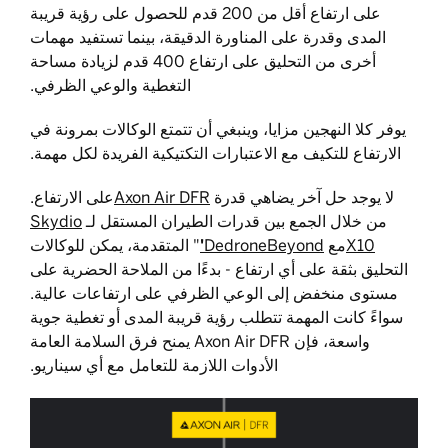
على ارتفاع أقل من 200 قدم للحصول على رؤية قريبة
المدى وقدرة على المناورة الدقيقة، بينما تستفيد مهمات
أخرى من التحليق على ارتفاع 400 قدم لزيادة مساحة
التغطية والوعي الظرفي.
يوفر كلا النهجين مزايا، وينبغي أن تتمتع الوكالات بمرونة في
الارتفاع للتكيف مع الاعتبارات التكتيكية الفريدة لكل مهمة.
لا يوجد حل آخر يضاهي قدرة
Axon Air DFR
على الارتفاع.
من خلال الجمع بين قدرات الطيران المستقل لـ
Skydio
X10
مع
DedroneBeyond
'
" المتقدمة، يمكن للوكالات
التحليق بثقة على أي ارتفاع - بدءًا من الملاحة الحضرية على
مستوى منخفض إلى الوعي الظرفي على ارتفاعات عالية.
سواءً كانت المهمة تتطلب رؤية قريبة المدى أو تغطية جوية
واسعة، فإن Axon Air DFR يمنح فرق السلامة العامة
الأدوات اللازمة للتعامل مع أي سيناريو.