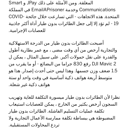
المغلقة. ومن الأمثلة على ذلك JPay و Smart
Communications وخدمة EmailAPrisoner في المملكة
المتحدة. هذه الاتجاهات - التي تسارعت خلال جائحة COVID-
19 - لم تؤد إلا إلى جعل الطائرات بدون طيار أداة أكثر جاذبية
للعصابات الإجرامية.
أصبحت الطائرات بدون طيار من الدرجة الاستهلاكية
والتجارية أرخص من أي وقت مضى ، مع عمر بطارية أطول
والقدرة على نقل حمولات أكبر. على سبيل المثال ، يمكن ل
DJI Mavic 2 رفع 830 جراما من البضائع - أو ما يقرب من
1.5 ضعف وزن جسمها. وهذا ليس حتى أحدث إصدار. هذا هو
متوسط أربعة هواتف ذكية أساسية في وقت واحد أو ستة
هواتف ذكية غير شعلة.
نظرا لأن الطائرات بدون طيار ميسورة التكلفة للغاية وتهريب
السجون أرخص بكثير من الخارج ، يمكن للعصابات استيعاب
تكلفة عمليات التسليم الفاشلة. الطائرات بدون طيار
المضبوطة هي ببساطة تكلفة ممارسة الأعمال التجارية ولا
تردع المحاولات المستقبلية.