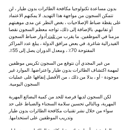
بدون مساعدة تكنولوجيا مكافحة الطائرات بدون طيار ، لن
تتمكن السجون من مواجهة هذا التهديد. لا يمكنهم الاعتماد
على يقظة ضباط الإصلاحيات ، بغض النظر عن مدى موهبتهم
أو تفانيهم. بالإضافة إلى ذلك، تواجه معظم السجون نقصا
مزمنا في الموظفين. ما يقرب من
ثلث
أدوار ضباط السجون
الفيدرالية شاغرة. في بعض مرافق الدولة ، يبلغ عدد المراكز
المفتوحة 70٪ ، ومعدل الدوران يصل إلى 55٪.
من غير المجدي أن نتوقع من السجون تكريس موظفين
لمهمة اكتشاف الطائرات بدون طيار واعتراضها. الموارد غير
موجودة - أو ، بدلا من ذلك ، من الأفضل إنفاقها على عمليات
السجون اليومية.
لكن السجون لديها فرصة للحد من كمية البضائع المهربة
المهربة، وبالتالي تحسين سلامة السجناء والضباط على حد
سواء من خلال نشر تقنيات مكافحة الطائرات بدون طيار
وتدريب الموظفين على استخدامها.