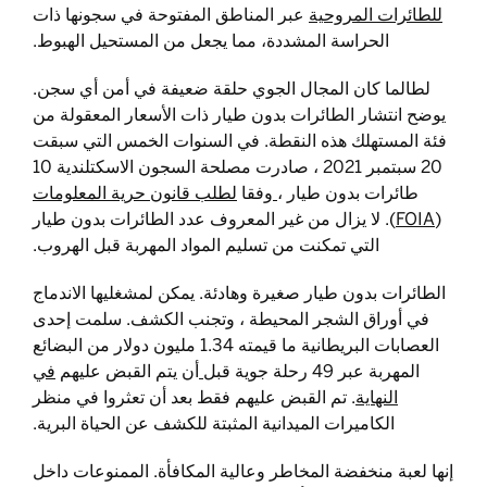
للطائرات المروحية
عبر المناطق المفتوحة في سجونها ذات
الحراسة المشددة، مما يجعل من المستحيل الهبوط.
لطالما كان المجال الجوي حلقة ضعيفة في أمن أي سجن.
يوضح انتشار الطائرات بدون طيار ذات الأسعار المعقولة من
فئة المستهلك هذه النقطة. في السنوات الخمس التي سبقت
20 سبتمبر 2021 ، صادرت مصلحة السجون الاسكتلندية 10
طائرات بدون طيار ،
وفقا
لطلب قانون حرية المعلومات
(FOIA
). لا يزال من غير المعروف عدد الطائرات بدون طيار
التي تمكنت من تسليم المواد المهربة قبل الهروب.
الطائرات بدون طيار صغيرة وهادئة. يمكن لمشغليها الاندماج
في أوراق الشجر المحيطة ، وتجنب الكشف. سلمت إحدى
العصابات البريطانية ما قيمته 1.34 مليون دولار من البضائع
المهربة عبر 49 رحلة جوية قبل
أن يتم القبض عليهم
في
النهاية
. تم القبض عليهم فقط بعد أن تعثروا في منظر
الكاميرات الميدانية المثبتة للكشف عن الحياة البرية.
إنها لعبة منخفضة المخاطر وعالية المكافأة. الممنوعات داخل