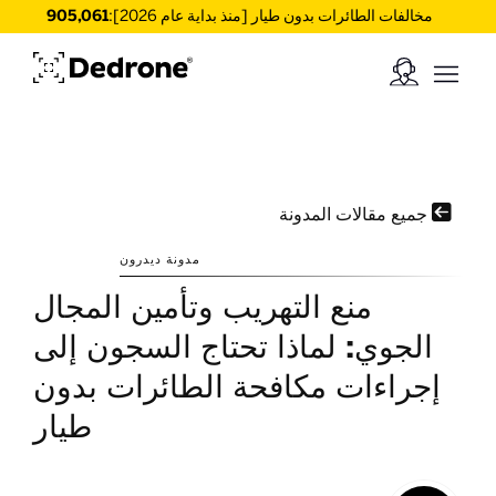
مخالفات الطائرات بدون طيار [منذ بداية عام 2026]:
905,061

جميع مقالات المدونة
مدونة ديدرون
منع التهريب وتأمين المجال
الجوي: لماذا تحتاج السجون إلى
إجراءات مكافحة الطائرات بدون
طيار