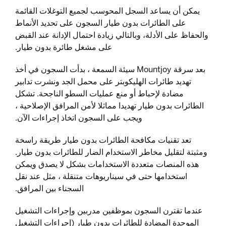
يمكن أن يساعد السجل المحوسب لجميع التوغلات القائمة
على الطائرات بدون طيار السجون على تحديد الأنماط
والحفاظ على الأدلة، وبالتالي زيادة احتمال الإدانة عند القبض
على مشغل طائرة بدون طيار.
بعد سرقة Mountjoy سيئة السمعة ، بدأت السجون في أخذ
تهديد طائرات الهليكوبتر على محمل الجد ونشرت تدابير
مضادة لإحباط أو منع عمليات السطو الناجحة. تشكل
الطائرات بدون طيار تهديدا مماثلا لأمن المرافق الإصلاحية ،
ويجب على السجون اتخاذ إجراءات الآن.
تعد تقنيات مكافحة الطائرات بدون طيار طريقة راسخة
ومثبتة لتقليل مخاطر الاستخدام الضار للطائرات بدون طيار.
هذه المنصات متعددة الاستخدامات بشكل لا يصدق ويمكن
استخدامها حتى في سيناريوهات متنقلة ، مثل عند نقل
السجناء بين المرافق.
عندما تقترن السجون بموظفين مدربين وإجراءات التشغيل
الموحدة المضادة للطائرات بدون طيار (إجراءات التشغيل