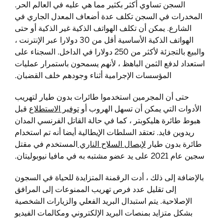
السجن تساوي أكثر بكثير مما هي عليه في العالم الحر.
المخدرات في السجن تكلف عدة أضعاف المعدل الجاري في
الشارع. يمكن أن تكلف الهواتف الذكية غير الذكية أو حتى
الهواتف الذكية الأساسية أقل من 30 دولارا عبر الإنترنت ،
والبيع بالتجزئة لأكثر من 250 دولارا في الداخل. السجناء على
استعداد لدفع الثمن الباهظ ، لأنهم يسمحون باستمرار عمليات
المؤسسات الإجرامية أثناء وجودهم خلف القضبان.
حتى أن المجرمين استخدموا طائرات بدون طيار لتهريب
الأدوات التي يمكن أن تسهل الهروب أو
توفير الاستطلاع
قبل
هبوط طائرة هليكوبتر ، كما في حالة القاتل الفرنسي المدان
ريدوين فايد. تعتقد السلطات الإيطالية أيضا أنه تم استخدام
طائرة بدون طيار
لإيصال السلاح الناري
المستخدم في مقتل
سجين عام 2021 على يد عضو مشتبه به في مافيا نيوبوليتان.
بالإضافة إلى ذلك ، أدت الرقمنة المتزايدة للحياة في السجون
إلى تقليل عدد فرص تهريب الممنوعات إلى المرافق
الإصلاحية. يتم استبدال البريد الفعلي والزيارات الشخصية
بشكل متزايد بمنصات البريد الإلكتروني ومكالمات الفيديو