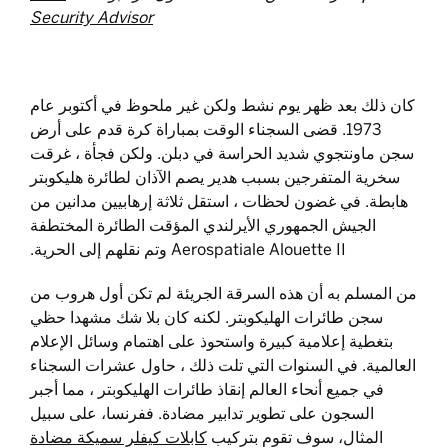
Security Advisor
كان ذلك بعد ظهر يوم نشط ولكن غير ملحوظ في أكتوبر عام
1973. قضى السجناء الوقت بمباراة كرة قدم على أرض
سجن ماونتجوي شديد الحراسة في دبلن. ولكن فجأة ، غرقت
سخرية المتفرجين بسبب هدير يصم الآذان لطائرة هليكوبتر
هابطة. في غضون لحظات ، استقل ثلاثة إرهابيين مدانين من
الجيش الجمهوري الأيرلندي المؤقت الطائرة المختطفة
Aerospatiale Alouette II وتم نقلهم إلى الحرية.
من المسلم به أن هذه السرقة الجريئة لم تكن أول هروب من
سجن طائرات الهليكوبتر. لكنه كان بلا شك مشهدا حظي
بتغطية إعلامية كبيرة واستحوذ على اهتمام وسائل الإعلام
العالمية. في السنوات التي تلت ذلك ، حاول عشرات السجناء
في جميع أنحاء العالم إنقاذ طائرات الهليكوبتر ، مما أجبر
السجون على تطوير تدابير مضادة. ففرنسا، على سبيل
المثال، سوف تقوم بتركيب
كابلات كيفلر سميكة مضادة